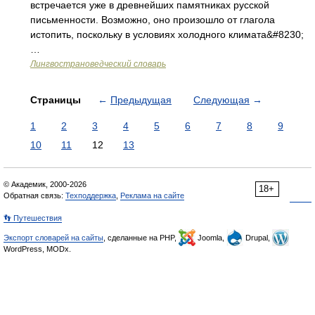
встречается уже в древнейших памятниках русской
письменности. Возможно, оно произошло от глагола
истопить, поскольку в условиях холодного климата&#8230;
…
Лингвострановедческий словарь
Страницы
←
Предыдущая
Следующая
→
1
2
3
4
5
6
7
8
9
10
11
12
13
© Академик, 2000-2026
18+
Обратная связь:
Техподдержка
,
Реклама на сайте
👣 Путешествия
Экспорт словарей на сайты
, сделанные на PHP,
Joomla,
Drupal,
WordPress, MODx.