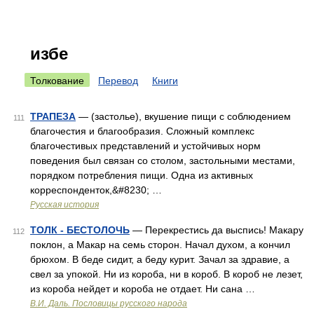
избе
Толкование
Перевод
Книги
ТРАПЕЗА
— (застолье), вкушение пищи с соблюдением
111
благочестия и благообразия. Сложный комплекс
благочестивых представлений и устойчивых норм
поведения был связан со столом, застольными местами,
порядком потребления пищи. Одна из активных
корреспонденток,&#8230; …
Русская история
ТОЛК - БЕСТОЛОЧЬ
— Перекрестись да выспись! Макару
112
поклон, а Макар на семь сторон. Начал духом, а кончил
брюхом. В беде сидит, а беду курит. Зачал за здравие, а
свел за упокой. Ни из короба, ни в короб. В короб не лезет,
из короба нейдет и короба не отдает. Ни сана …
В.И. Даль. Пословицы русского народа