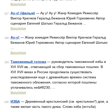
Википедия
Ау-у! (фильм)
— Ау у! Ау у! Жанр Комедия Режиссёр
117
Виктор Крючков Геральд Бежанов Юрий Горковенко Автор
сценария Евгений Шатько Геральд Бежанов …
Википедия
Ау-у!
— Жанр комедия Режиссёр Виктор Крючков Геральд
118
Бежанов Юрий Горковенко Автор сценария Евгений Шатько
…
Википедия
Таможенный голова
— руководитель таможенной избы в
119
XVI XVII вв., отвечающей за сбор таможенных пошлин. В
XVI XVII веках в России продолжала существовать
унаследованная еще с древнейших времен система
таможенного обложения, согласно которой пошлины
уплачивались не&#8230; …
Википедия
ИЗБА
— Деревянный крестьянский (см. крестьянин*) дом, а
120
также жилая часть такого дома. Слово изба (истъба)